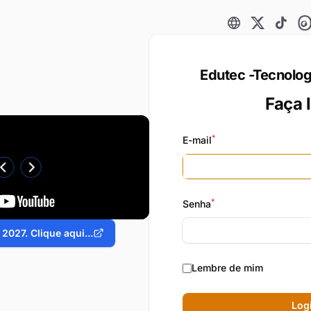
Site
X
TikTok
Th
Edutec -Tecnolo
Faça 
*
E-mail
*
Senha
2027. Clique aqui...
Lembre de mim
Log