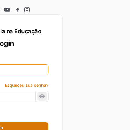
reads
YouTube
Facebook
Instagram
gia na Educação
login
Esqueceu sua senha?
Mostrar senha
in